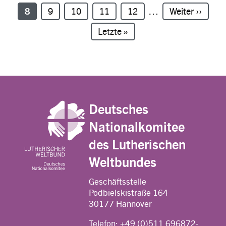
Seite
8
Seite
9
Seite
10
Seite
11
Seite
12
…
Nächste Seite
Weiter ››
Letzte Seite
Letzte »
Deutsches
Nationalkomitee
des Lutherischen
Weltbundes
Geschäftsstelle
Podbielskistraße 164
30177 Hannover
Telefon:
+49 (0)511 696872-