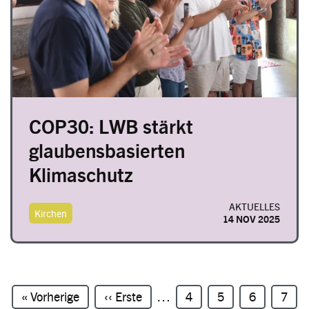
COP30: LWB stärkt
glaubensbasierten
Klimaschutz
AKTUELLES
Kirchen
14 NOV 2025
Seitennummerierung
Erste Seite
« Vorherige
Vorherige Seite
‹‹ Erste
…
Seite
4
Seite
5
Seite
6
Seite
7