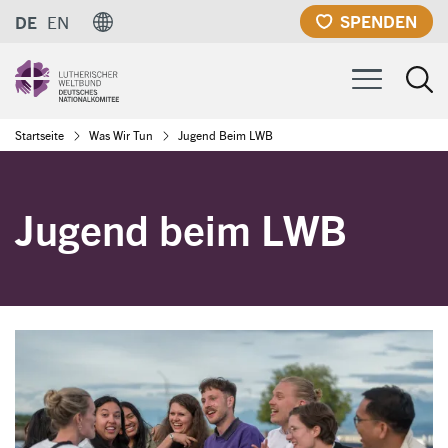
Direkt
SPENDEN
DE
EN
zum
Inhalt
Pfadnavigation
Startseite
Was Wir Tun
Jugend Beim LWB
Jugend beim LWB
Image