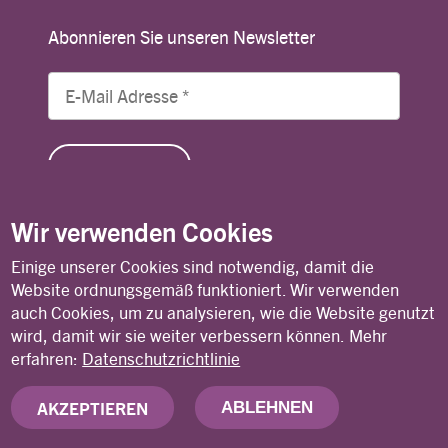
Abonnieren Sie unseren Newsletter
Wir verwenden Cookies
Einige unserer Cookies sind notwendig, damit die
© Copyright 2026 Lutheran World Federation
Website ordnungsgemäß funktioniert. Wir verwenden
auch Cookies, um zu analysieren, wie die Website genutzt
wird, damit wir sie weiter verbessern können.
Mehr
Kontakt
Privacy Policy
Terms of Use
erfahren:
Datenschutzrichtlinie
AKZEPTIEREN
ABLEHNEN
Deutsches Nationalkomitee des Lutherischen
Weltbundes (DNK/LWB)