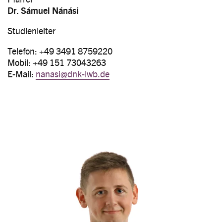
Dr. Sámuel Nánási
Studienleiter
Telefon: +49 3491 8759220
Mobil: +49 151 73043263
E-Mail:
nanasi@dnk-lwb.de
Image