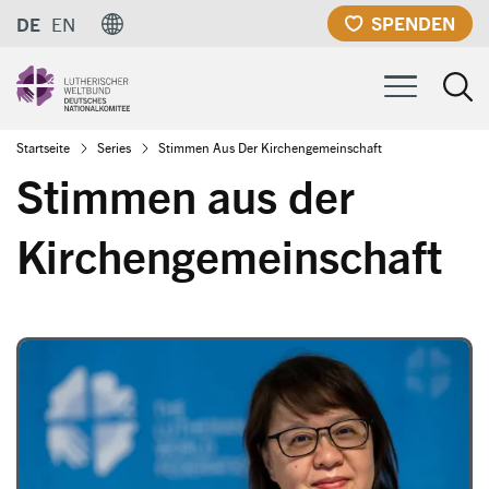
Direkt
SPENDEN
DE
EN
zum
Inhalt
Pfadnavigation
Startseite
Series
Stimmen Aus Der Kirchengemeinschaft
Stimmen aus der
Kirchengemeinschaft
Image