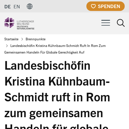
Direkt
SPENDEN
DE
EN
zum
Inhalt
Pfadnavigation
Startseite
Brennpunkte
Landesbischöfin Kristina Kühnbaum-Schmidt Ruft In Rom Zum
Gemeinsamen Handeln Für Globale Gerechtigkeit Auf
Landesbischöfin
Kristina Kühnbaum-
Schmidt ruft in Rom
zum gemeinsamen
Handeln für globale