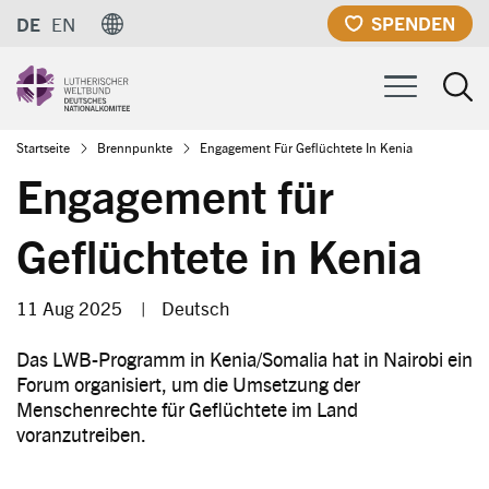
Direkt
SPENDEN
DE
EN
zum
Inhalt
Pfadnavigation
Startseite
Brennpunkte
Engagement Für Geflüchtete In Kenia
Engagement für
Geflüchtete in Kenia
11 Aug 2025
|
Deutsch
Das LWB-Programm in Kenia/Somalia hat in Nairobi ein
Forum organisiert, um die Umsetzung der
Menschenrechte für Geflüchtete im Land
voranzutreiben.