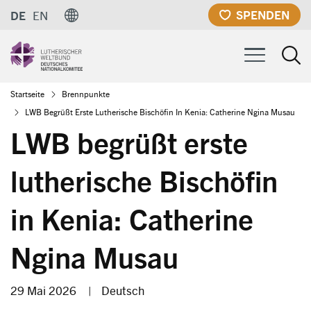
Direkt
SPENDEN
DE
EN
zum
Inhalt
Pfadnavigation
Startseite
Brennpunkte
LWB Begrüßt Erste Lutherische Bischöfin In Kenia: Catherine Ngina Musau
LWB begrüßt erste
lutherische Bischöfin
in Kenia: Catherine
Ngina Musau
29 Mai 2026
|
Deutsch