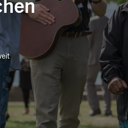
chen
eit