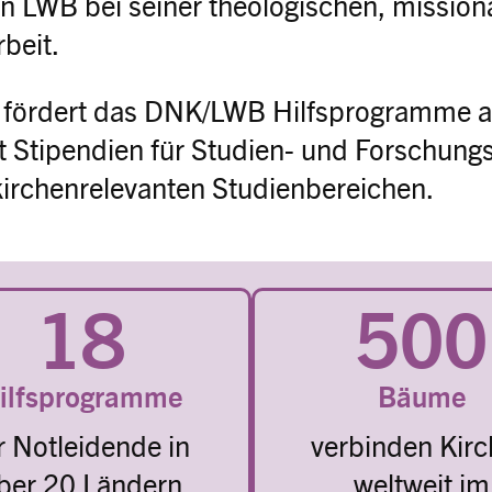
n LWB bei seiner theologischen, mission
rbeit.
 fördert das DNK/LWB Hilfsprogramme a
t Stipendien für Studien- und Forschungs
kirchenrelevanten Studienbereichen.
18
500
ilfsprogramme
Bäume
r Notleidende in
verbinden Kir
ber 20 Ländern
weltweit im