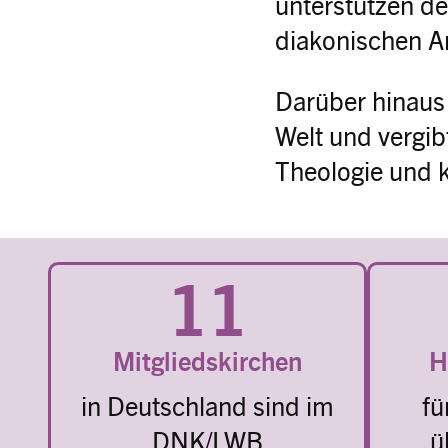
unterstützen de
diakonischen A
Darüber hinaus
Welt und vergib
Theologie und 
11
Mitgliedskirchen
H
in Deutschland sind im
fü
DNK/LWB
ü