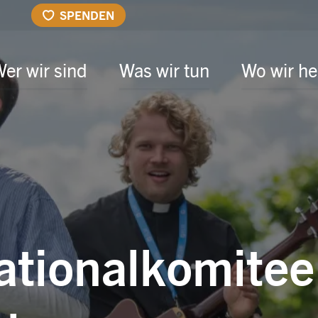
SPENDEN
er wir sind
Was wir tun
Wo wir he
ationalkomitee