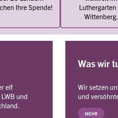
chen Ihre Spende!
Luthergarten 
Wittenberg.
Was wir t
r elf
Wir setzen uns
s LWB und
und versöhnte
chland.
MEHR