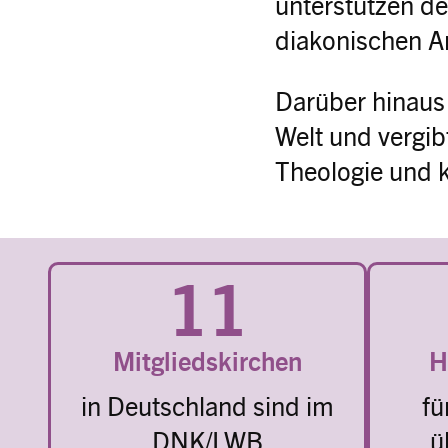
unterstützen de
diakonischen A
Darüber hinaus
Welt und vergib
Theologie und 
11
Mitgliedskirchen
H
in Deutschland sind im
fü
DNK/LWB
ü