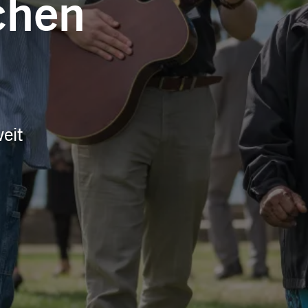
chen
eit