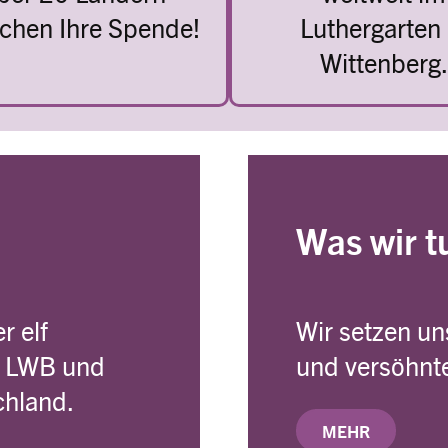
chen Ihre Spende!
Luthergarten 
Wittenberg.
Was wir t
r elf
Wir setzen uns
s LWB und
und versöhnte
chland.
MEHR