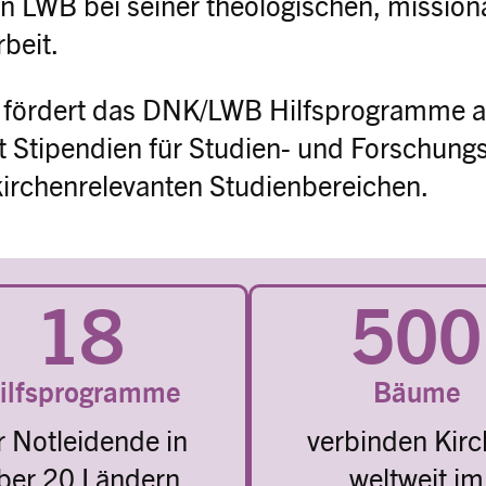
n LWB bei seiner theologischen, mission
rbeit.
 fördert das DNK/LWB Hilfsprogramme a
t Stipendien für Studien- und Forschungs
kirchenrelevanten Studienbereichen.
18
500
ilfsprogramme
Bäume
r Notleidende in
verbinden Kir
ber 20 Ländern
weltweit im