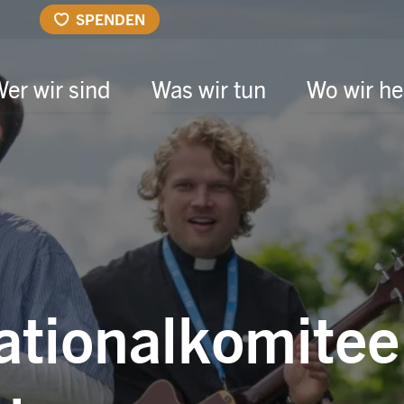
SPENDEN
er wir sind
Was wir tun
Wo wir he
ationalkomitee