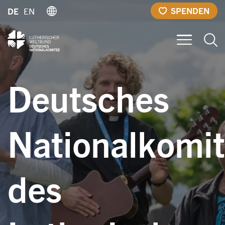
Direkt
SPENDEN
DE
EN
zum
Inhalt
Deutsches
Nationalkomi
des