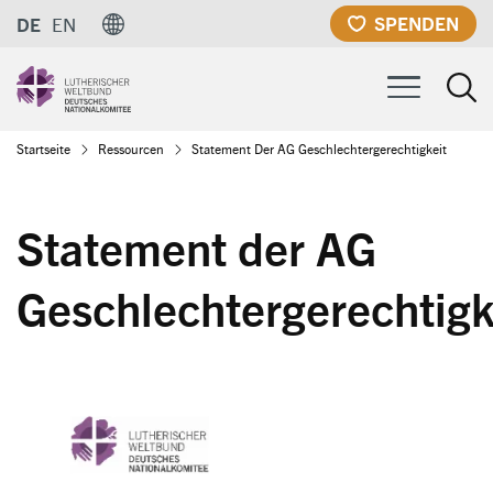
Direkt
SPENDEN
DE
EN
zum
Inhalt
Pfadnavigation
Startseite
Ressourcen
Statement Der AG Geschlechtergerechtigkeit
Statement der AG
Geschlechtergerechtigk