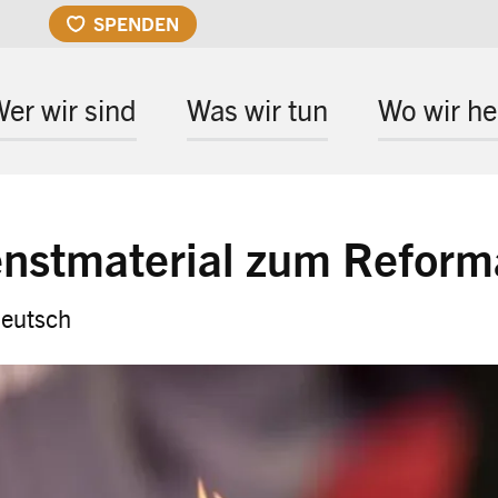
SPENDEN
er wir sind
Was wir tun
Wo wir he
enstmaterial zum Reform
eutsch