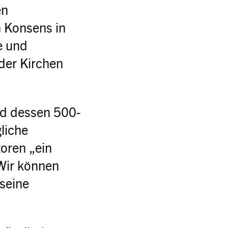
en
n Konsens in
e und
 der Kirchen
nd dessen 500-
liche
oren „ein
 Wir können
seine