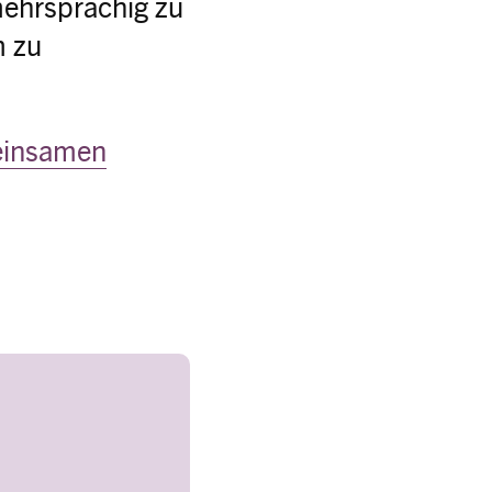
mehrsprachig zu
m zu
meinsamen