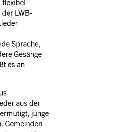
flexibel
“ der LWB-
Lieder
ede Sprache,
ndere Gesänge
ßt es an
aus
ieder aus der
ermutigt, junge
en. Gemeinden