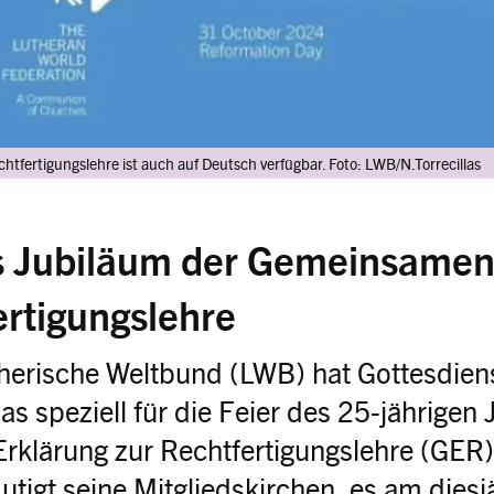
tfertigungslehre ist auch auf Deutsch verfügbar. Foto: LWB/N.Torrecillas
s Jubiläum der Gemeinsamen
ertigungslehre
therische Weltbund (LWB) hat Gottesdien
das speziell für die Feier des 25-jährigen
klärung zur Rechtfertigungslehre (GER) 
tigt seine Mitgliedskirchen, es am diesj