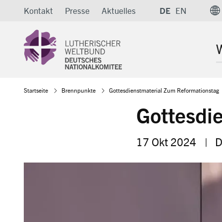
Direkt
Kontakt
Presse
Aktuelles
DE
EN
zum
Inhalt
W
Pfadnavigation
Startseite
Brennpunkte
Gottesdienstmaterial Zum Reformationstag
Gottesdi
17 Okt 2024
|
D
Image