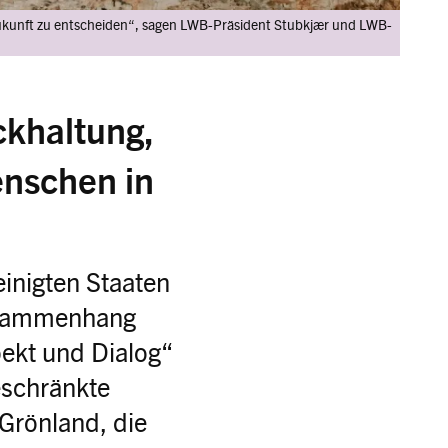
Zukunft zu entscheiden“, sagen LWB-Präsident Stubkjær und LWB-
ckhaltung,
nschen in
einigten Staaten
Zusammenhang
ekt und Dialog“
eschränkte
 Grönland, die