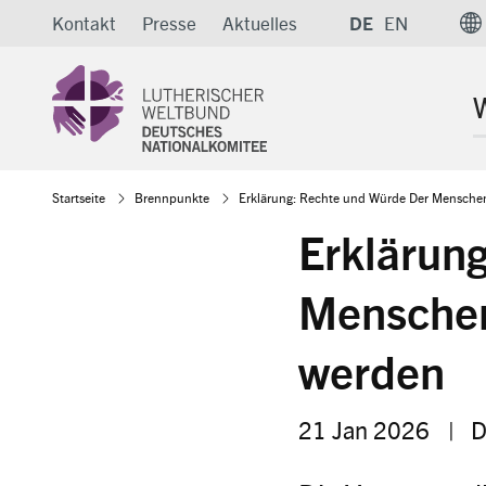
Direkt
Kontakt
Presse
Aktuelles
DE
EN
zum
Inhalt
W
Pfadnavigation
Startseite
Brennpunkte
Erklärung: Rechte und Würde Der Menschen
Erklärun
Menschen
werden
21 Jan 2026
|
D