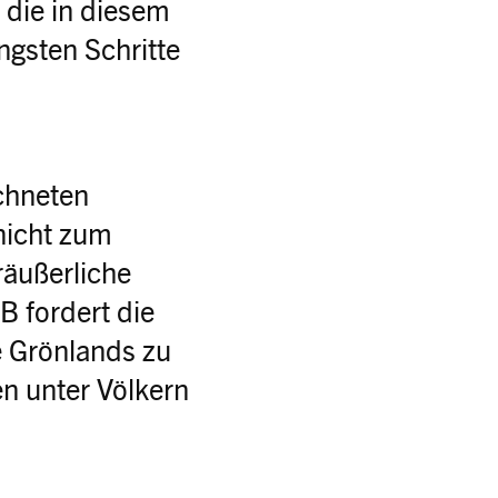
 die in diesem
ngsten Schritte
ichneten
nicht zum
räußerliche
B fordert die
e Grönlands zu
en unter Völkern