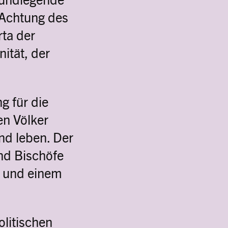
Achtung des
rta der
ität, der
g für die
en Völker
nd leben. Der
nd Bischöfe
n und einem
olitischen