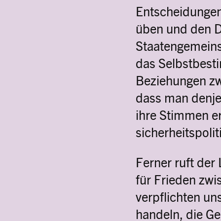
Entscheidungen
üben und den Di
Staatengemeinsc
das Selbstbesti
Beziehungen zw
dass man denjen
ihre Stimmen er
sicherheitspoli
Ferner ruft der
für Frieden zw
verpflichten un
handeln, die Ge