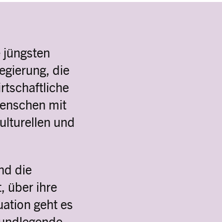
e jüngsten
gierung, die
rtschaftliche
Menschen mit
ulturellen und
nd die
 über ihre
uation geht es
grundlegende