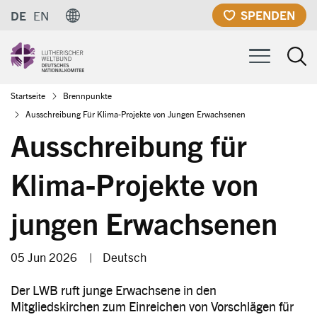
Direkt
SPENDEN
DE
EN
zum
Inhalt
Pfadnavigation
Startseite
Brennpunkte
Ausschreibung Für Klima-Projekte von Jungen Erwachsenen
Ausschreibung für
Klima-Projekte von
jungen Erwachsenen
05 Jun 2026
|
Deutsch
Der LWB ruft junge Erwachsene in den
Mitgliedskirchen zum Einreichen von Vorschlägen für