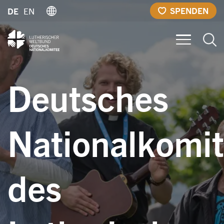
Direkt
SPENDEN
DE
EN
zum
Inhalt
Deutsches
Nationalkomi
des