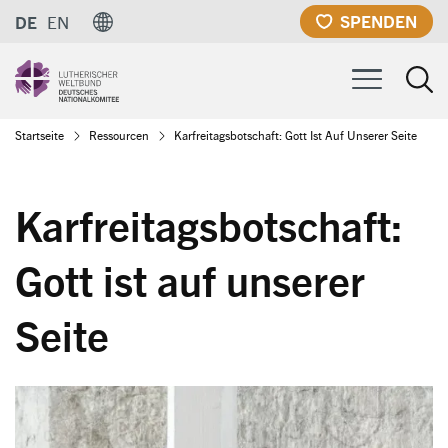
Direkt
SPENDEN
DE
EN
zum
Inhalt
Pfadnavigation
Startseite
Ressourcen
Karfreitagsbotschaft: Gott Ist Auf Unserer Seite
Karfreitagsbotschaft:
Gott ist auf unserer
Seite