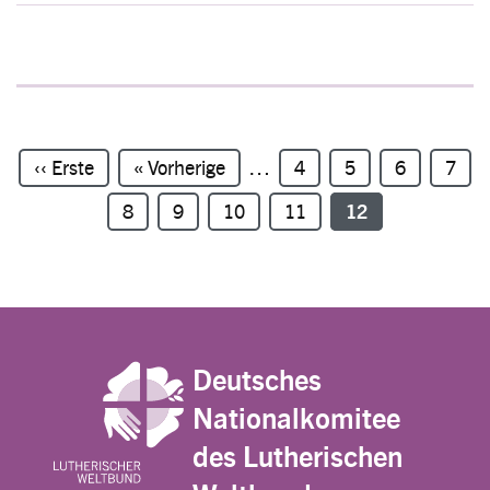
Seitennummerierung
Erste Seite
‹‹ Erste
Vorherige Seite
« Vorherige
…
Seite
4
Seite
5
Seite
6
Seite
7
Seite
8
Seite
9
Seite
10
Seite
11
Seite
12
Deutsches
Nationalkomitee
des Lutherischen