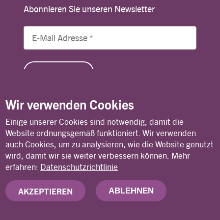
Abonnieren Sie unseren Newsletter
Wir verwenden Cookies
Einige unserer Cookies sind notwendig, damit die
© Copyright 2026 Lutheran World Federation
Website ordnungsgemäß funktioniert. Wir verwenden
auch Cookies, um zu analysieren, wie die Website genutzt
wird, damit wir sie weiter verbessern können.
Mehr
Kontakt
Privacy Policy
Terms of Use
erfahren:
Datenschutzrichtlinie
AKZEPTIEREN
ABLEHNEN
Deutsches Nationalkomitee des Lutherischen
Weltbundes (DNK/LWB)