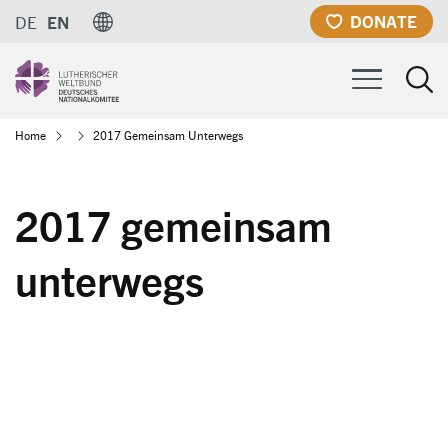
Skip
DONATE
DE
EN
to
main
content
Breadcrumb
Home
2017 Gemeinsam Unterwegs
2017 gemeinsam
unterwegs