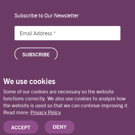
Subscribe to Our Newsletter
We use cookies
© Copyright 2026 Lutheran World Federation
Some of our cookies are necessary so the website
functions correctly. We also use cookies to analyze how
the website is used so that we can continue improving it.
Contact
Privacy Policy
Terms of Use
Read more:
Privacy Policy
ACCEPT
DENY
Deutsches Nationalkomitee des Lutherischen