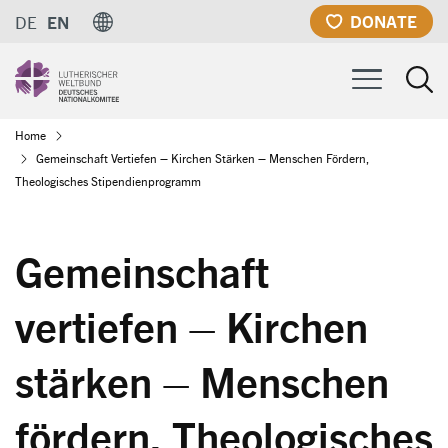
Skip
DONATE
DE
EN
to
main
content
Breadcrumb
Home
Gemeinschaft Vertiefen – Kirchen Stärken – Menschen Fördern,
Theologisches Stipendienprogramm
Gemeinschaft
vertiefen – Kirchen
stärken – Menschen
fördern, Theologisches