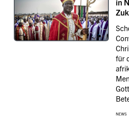
in N
Zuk
Scho
Con
Chri
für 
afr
Men
Got
Bet
NEWS