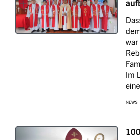
auf
Das
dem
war 
Rebe
Fam
Im L
ein
NEWS
100
Image