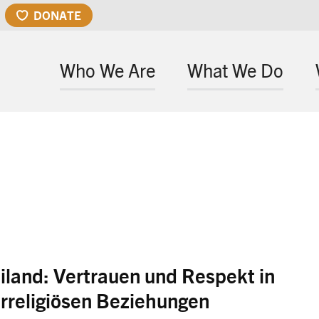
DONATE
Who We Are
What We Do
iland: Vertrauen und Respekt in
erreligiösen Beziehungen