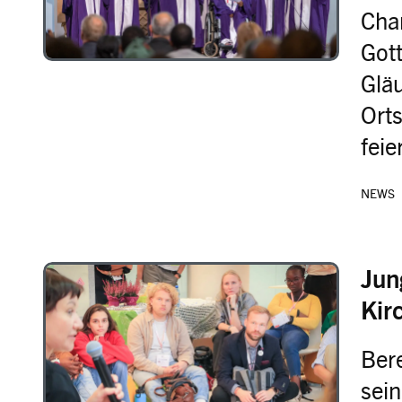
Cha
Gott
Gläu
Ort
feie
NEWS
Jun
Image
Kir
Ber
sein