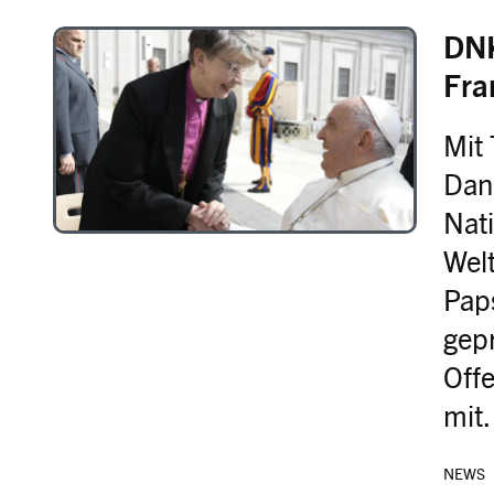
DNK
Image
Fra
Mit 
Dan
Nat
Wel
Paps
gepr
Off
mi
NEWS