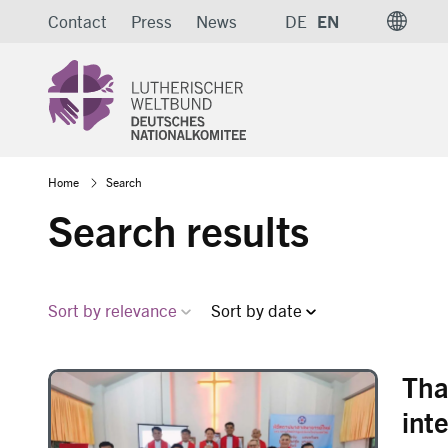
Skip
Contact
Press
News
DE
EN
to
main
content
Breadcrumb
Home
Search
Search results
Sort by relevance
Sort by date
Tha
Image
int