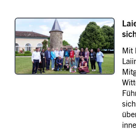
Lai
Image
sic
Mit
Lai
Mitg
Wit
Füh
sich
übe
inn