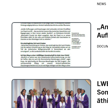
NEWS
„An
Image
Auf
DOCU
LWB
Image
Son
äth