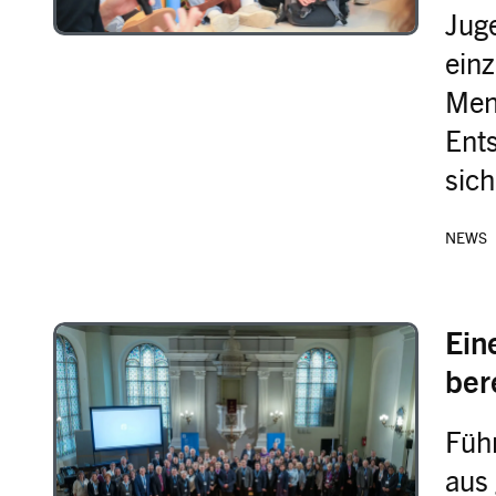
Jug
einz
Men
Ent
sich
NEWS
Ein
Image
ber
Füh
aus